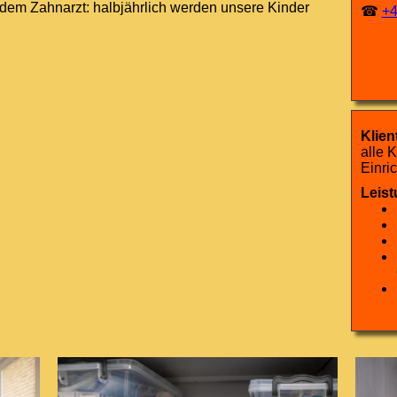
dem Zahnarzt: halbjährlich werden unsere Kinder
☎
+4
Klient
alle 
Einri
Leist