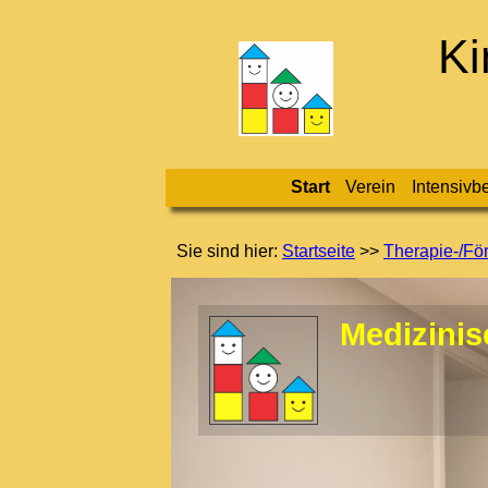
Ki
Start
Verein
Intensivb
Sie sind hier:
Startseite
>>
Thera­pie-/​Fö
Medizinis