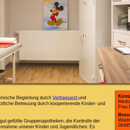
Konta
inische Begleitung durch
Vertragsarzt
und
Mediz
ztliche Betreuung durch kooperierende Kinder- und
Frau 
Besu
Walds
ut gefüllte Gruppenapotheken, die Kontrolle der
06485
nnahme unserer Kinder und Jugendlichen. Es