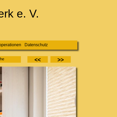
rk e. V.
perationen
Datenschutz
<<
>>
che