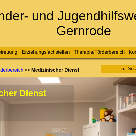
nder- und Jugendhilfswe
Gernrode
etreuung
Erziehungsfachstellen
Therapie/Förderbereich
Koo
zur Su
rder­bereich
>>
Medizinischer Dienst
cher Dienst